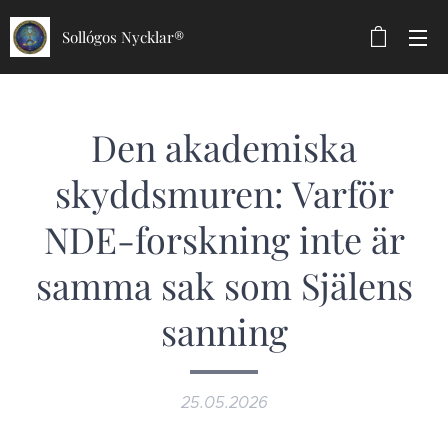
Sollógos Nycklar®
Den akademiska
skyddsmuren: Varför
NDE-forskning inte är
samma sak som Själens
sanning
25.05.2026