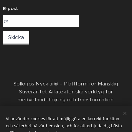
E-post
Skicka
​Sollogos Nycklar® – Plattform för Mänsklig
Suveränitet Arkitektoniska verktyg för
medvetandehöjning och transformation. ​
© 2026 Sollogos Nycklar ägs och förvaltas av den
Vi använder cookies för att möjliggöra en korrekt funktion
ekonomiska föreningen Nya positiva framsteg med
och säkerhet på vår hemsida, och för att erbjuda dig bästa
Orka och Funka.