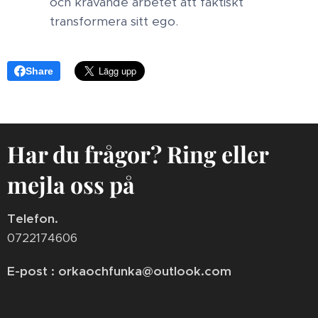
och krävande arbetet att faktiskt
transformera sitt ego.
Share
Har du frågor? Ring eller
mejla oss på
Telefon.
0722174606
E-post : orkaochfunka@outlook.com