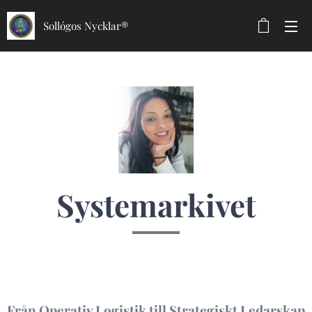
Sollógos Nycklar®
Systemarkivet
Från Operativ Logistik till Strategiskt Ledarskap ​