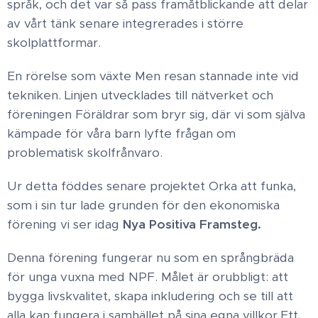
språk, och det var så pass framåtblickande att delar
av vårt tänk senare integrerades i större
skolplattformar.​
En rörelse som växte ​Men resan stannade inte vid
tekniken. Linjen utvecklades till nätverket och
föreningen Föräldrar som bryr sig, där vi som själva
kämpade för våra barn lyfte frågan om
problematisk skolfrånvaro.
Ur detta föddes senare projektet Orka att funka,
som i sin tur lade grunden för den ekonomiska
förening vi ser idag
Nya Positiva Framsteg.
Denna förening fungerar nu som en språngbräda
för unga vuxna med NPF. Målet är orubbligt: att
bygga livskvalitet, skapa inkludering och se till att
alla kan fungera i samhället på sina egna villkor.​Ett