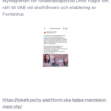
Myndigheten för föräldraskapsstöd. ​Drivit frågor om
rätt till VAB vid skolfrånvaro och etablering av
Fontänhus
https://lokalti.se/ny-plattform-ska-hjalpa-manniskor-
med-nfp/