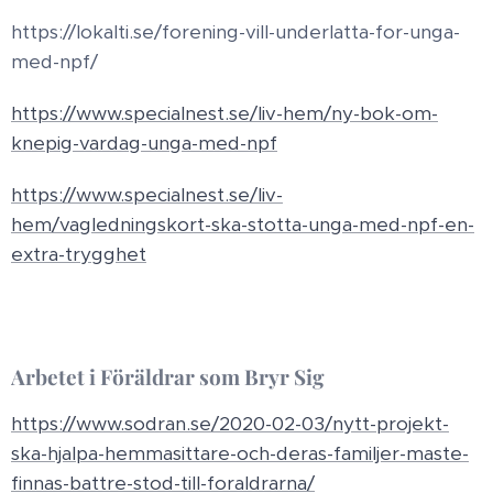
https://lokalti.se/forening-vill-underlatta-for-unga-
med-npf/
https://www.specialnest.se/liv-hem/ny-bok-om-
knepig-vardag-unga-med-npf
https://www.specialnest.se/liv-
hem/vagledningskort-ska-stotta-unga-med-npf-en-
extra-trygghet
Arbetet i Föräldrar som Bryr Sig
https://www.sodran.se/2020-02-03/nytt-projekt-
ska-hjalpa-hemmasittare-och-deras-familjer-maste-
finnas-battre-stod-till-foraldrarna/