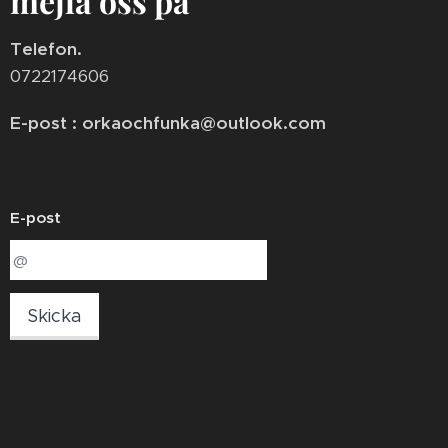
mejla oss på
Telefon.
0722174606
E-post : orkaochfunka@outlook.com
E-post
Skicka