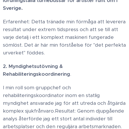
iordningställa turnébussar för artister runt om i
Sverige.
Erfarenhet: Detta tränade min förmåga att leverera
resultat under extrem tidspress och att se till att
varje detalj i ett komplext maskineri fungerade
sömlöst. Det är här min förståelse för "det perfekta
urverket" föddes. ​
2. Myndighetsutövning &
Rehabiliteringskoordinering
​.
I min roll som gruppchef och
rehabiliteringskoordinator inom en statlig
myndighet ansvarade jag för att utreda och åtgärda
komplex sjukfrånvaro. ​Resultat: Genom djupgående
analys återförde jag ett stort antal individer till
arbetsplatser och den reguljära arbetsmarknaden. ​