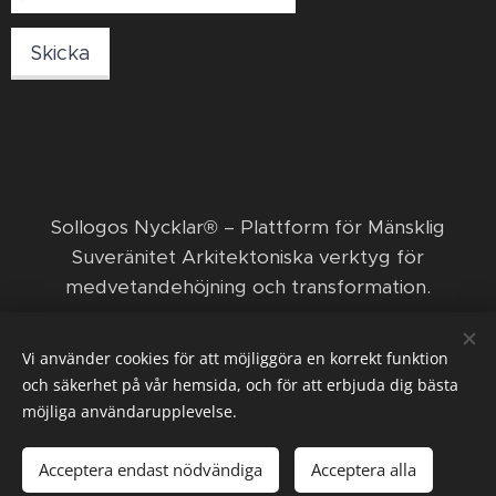
Skicka
​Sollogos Nycklar® – Plattform för Mänsklig
Suveränitet Arkitektoniska verktyg för
medvetandehöjning och transformation. ​
© 2026 Sollogos Nycklar ägs och förvaltas av den
Vi använder cookies för att möjliggöra en korrekt funktion
ekonomiska föreningen Nya positiva framsteg med
och säkerhet på vår hemsida, och för att erbjuda dig bästa
Orka och Funka.
möjliga användarupplevelse.
Acceptera endast nödvändiga
Acceptera alla
Cookies