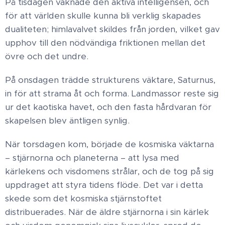
På tisdagen vaknade den aktiva intelligensen, och
för att världen skulle kunna bli verklig skapades
dualiteten; himlavalvet skildes från jorden, vilket gav
upphov till den nödvändiga friktionen mellan det
övre och det undre. ​
På onsdagen trädde strukturens väktare, Saturnus,
in för att strama åt och forma. Landmassor reste sig
ur det kaotiska havet, och den fasta hårdvaran för
skapelsen blev äntligen synlig.
När torsdagen kom, började de kosmiska väktarna
– stjärnorna och planeterna – att lysa med
kärlekens och visdomens strålar, och de tog på sig
uppdraget att styra tidens flöde. ​ Det var i detta
skede som det kosmiska stjärnstoftet
distribuerades. När de äldre stjärnorna i sin kärlek