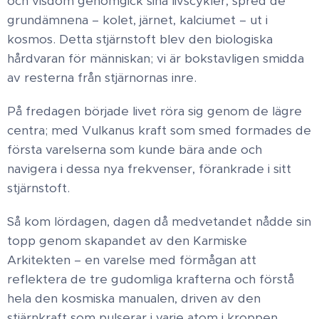
och visdom genomgick sina livscykler, spred de
grundämnena – kolet, järnet, kalciumet – ut i
kosmos. Detta stjärnstoft blev den biologiska
hårdvaran för människan; vi är bokstavligen smidda
av resterna från stjärnornas inre. ​
På fredagen började livet röra sig genom de lägre
centra; med Vulkanus kraft som smed formades de
första varelserna som kunde bära ande och
navigera i dessa nya frekvenser, förankrade i sitt
stjärnstoft.
Så kom lördagen, dagen då medvetandet nådde sin
topp genom skapandet av den Karmiske
Arkitekten – en varelse med förmågan att
reflektera de tre gudomliga krafterna och förstå
hela den kosmiska manualen, driven av den
stjärnkraft som pulserar i varje atom i kroppen. ​