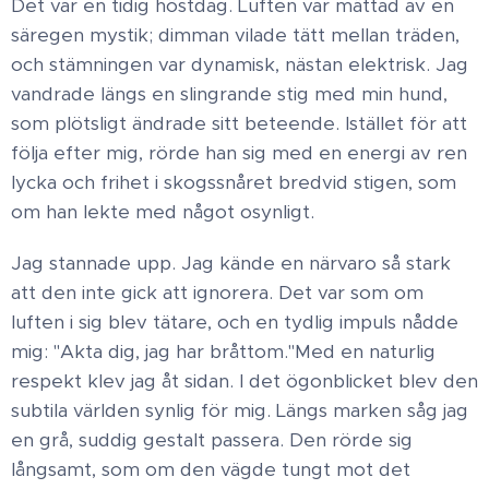
Det var en tidig höstdag. Luften var mättad av en
säregen mystik; dimman vilade tätt mellan träden,
och stämningen var dynamisk, nästan elektrisk. Jag
vandrade längs en slingrande stig med min hund,
som plötsligt ändrade sitt beteende. Istället för att
följa efter mig, rörde han sig med en energi av ren
lycka och frihet i skogssnåret bredvid stigen, som
om han lekte med något osynligt. ​
Jag stannade upp. Jag kände en närvaro så stark
att den inte gick att ignorera. Det var som om
luften i sig blev tätare, och en tydlig impuls nådde
mig: "Akta dig, jag har bråttom." ​Med en naturlig
respekt klev jag åt sidan. I det ögonblicket blev den
subtila världen synlig för mig. Längs marken såg jag
en grå, suddig gestalt passera. Den rörde sig
långsamt, som om den vägde tungt mot det