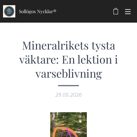
Sollógos Nycklar®
Mineralrikets tysta
väktare: En lektion i
varseblivning
29.05.2026