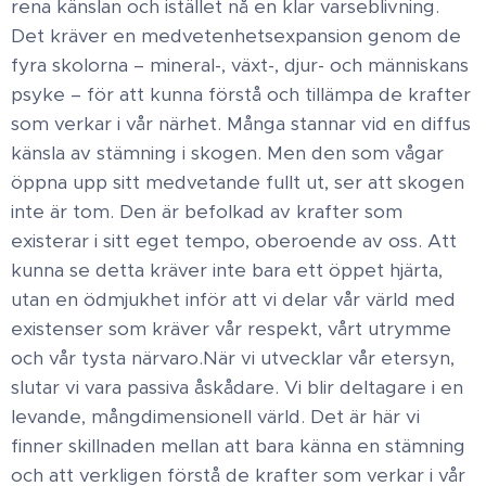
rena känslan och istället nå en klar varseblivning.
Det kräver en medvetenhetsexpansion genom de
fyra skolorna – mineral-, växt-, djur- och människans
psyke – för att kunna förstå och tillämpa de krafter
som verkar i vår närhet. ​ Många stannar vid en diffus
känsla av stämning i skogen. Men den som vågar
öppna upp sitt medvetande fullt ut, ser att skogen
inte är tom. Den är befolkad av krafter som
existerar i sitt eget tempo, oberoende av oss. Att
kunna se detta kräver inte bara ett öppet hjärta,
utan en ödmjukhet inför att vi delar vår värld med
existenser som kräver vår respekt, vårt utrymme
och vår tysta närvaro. ​När vi utvecklar vår etersyn,
slutar vi vara passiva åskådare. Vi blir deltagare i en
levande, mångdimensionell värld. Det är här vi
finner skillnaden mellan att bara känna en stämning
och att verkligen förstå de krafter som verkar i vår