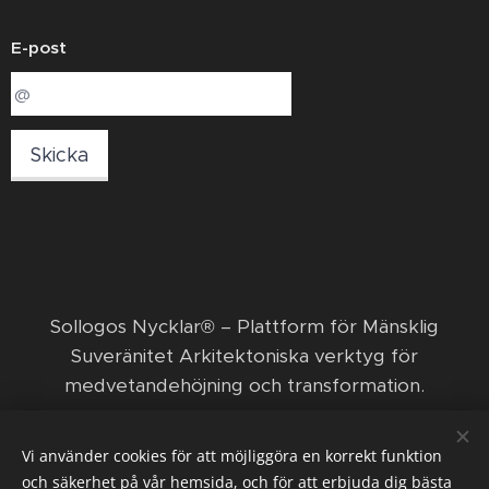
E-post
Skicka
​Sollogos Nycklar® – Plattform för Mänsklig
Suveränitet Arkitektoniska verktyg för
medvetandehöjning och transformation. ​
© 2026 Sollogos Nycklar ägs och förvaltas av den
Vi använder cookies för att möjliggöra en korrekt funktion
ekonomiska föreningen Nya positiva framsteg med
och säkerhet på vår hemsida, och för att erbjuda dig bästa