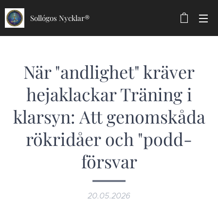
Sollógos Nycklar®
När "andlighet" kräver
hejaklackar Träning i
klarsyn: Att genomskåda
rökridåer och "podd-
försvar
20.05.2026