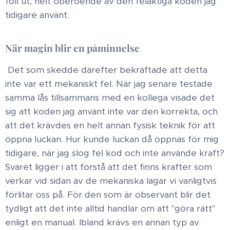
föll ut, helt oberoende av den felaktiga koden jag
tidigare använt. ​
När magin blir en påminnelse
​Det som skedde därefter bekräftade att detta
inte var ett mekaniskt fel. När jag senare testade
samma lås tillsammans med en kollega visade det
sig att koden jag använt inte var den korrekta, och
att det krävdes en helt annan fysisk teknik för att
öppna luckan. ​ Hur kunde luckan då öppnas för mig
tidigare, när jag slog fel kod och inte använde kraft? ​
Svaret ligger i att förstå att det finns krafter som
verkar vid sidan av de mekaniska lagar vi vanligtvis
förlitar oss på. För den som är observant blir det
tydligt att det inte alltid handlar om att "göra rätt"
enligt en manual. Ibland krävs en annan typ av