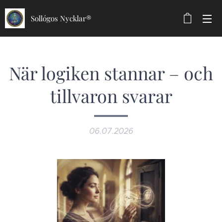
Sollógos Nycklar®
När logiken stannar – och
tillvaron svarar
06.07.2026