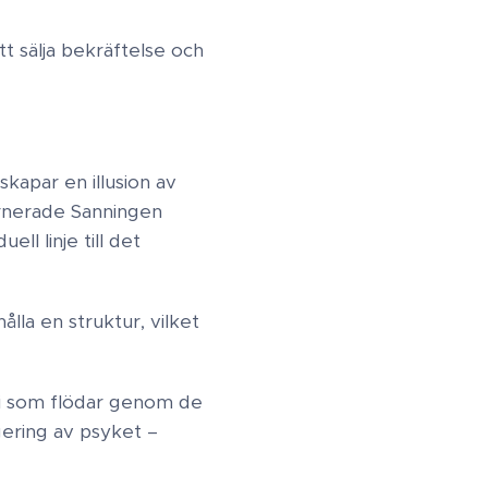
t sälja bekräftelse och
skapar en illusion av
arnerade Sanningen ​
ll linje till det
ålla en struktur, vilket
i som flödar genom de
gering av psyket –