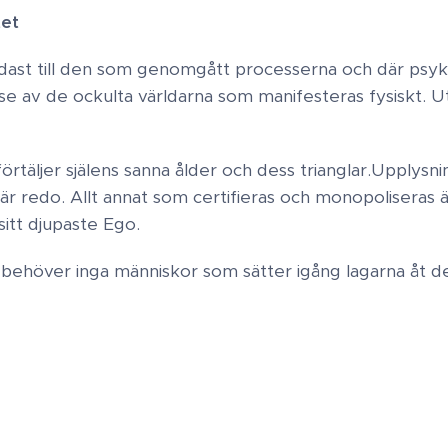
t ​
st till den som genomgått processerna och där psyke
else av de ockulta världarna som manifesteras fysiskt. U
täljer själens sanna ålder och dess trianglar. ​Upplysn
r redo. ​ Allt annat som certifieras och monopoliseras 
 sitt djupaste Ego.
behöver inga människor som sätter igång lagarna åt d