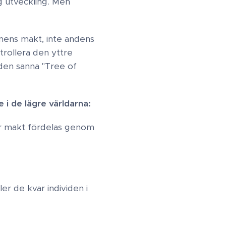
g utveckling. Men
mens makt, inte andens
trollera den yttre
 den sanna "Tree of
e i de lägre världarna:
där makt fördelas genom
er de kvar individen i