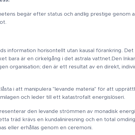
hetens begär efter status och andlig prestige genom at
. ​
ids information horisontellt utan kausal förankring. Det 
ket bara är en cirkelgång i det astrala vattnet. ​Den Ink
 organisation; den är ett resultat av en direkt, individue
åsta i att manipulera "levande materia" för att upprätth
ilagen och leder till ett katastrofalt energislöseri.
presenterar den levande strömmen av monadisk energ
detta träd krävs en kundaliniresning och en total omdiri
s eller erhållas genom en ceremoni. ​