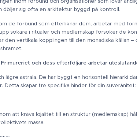
ingen inom förbund och organisationer som lovar andli
döljer sig ofta en arkitektur byggd på kontroll.
som de förbund som efterliknar dem, arbetar med for
 upp sökare i ritualer och medlemskap försöker de kon
r den vertikala kopplingen till den monadiska källan –
shramet. ​
 ​ Frimureriet och dess efterföljare arbetar uteslutand
ch lägre astrala. De har byggt en horisontell hierarki 
Detta skapar tre specifika hinder för din suveränitet: ​
om att kräva lojalitet till en struktur (medlemskap) håll
ollektivets massa.
cess: