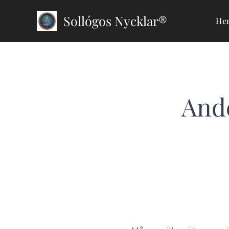
Sollógos Nycklar®
He
And