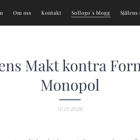
m
Om oss
Kontakt
Sollogo´s blogg
Själens 
ens Makt kontra For
Monopol
10.01.2026