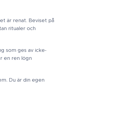
t är renat. Beviset på
tan ritualer och
ing som ges av icke-
är en ren lögn
em. Du är din egen