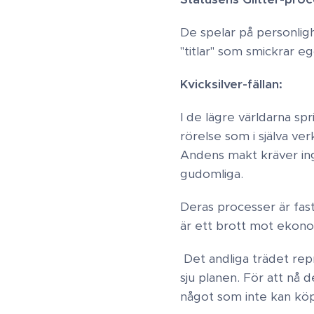
De spelar på personlig
"titlar" som smickrar egot
Kvicksilver-fällan:
I de lägre världarna spr
rörelse som i själva ver
Andens makt kräver ingen
gudomliga.
Deras processer är fastl
är ett brott mot ekonom
Det andliga trädet re
sju planen. För att nå 
något som inte kan köpa