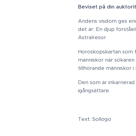
Beviset på din auktorite
Andens visdom ges enda
det är: ​En djup förstå
Astralresor
Horoskopskartan som för
människor när sökaren ä
tillhörande människor i
Den som är inkarnerad 
igångsättare.
Text: Sollogo