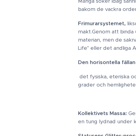
​Många söker idag sann
bakom de vackra orden 
Frimurarsystemet,
lik
makt. ​Genom att binda
materian, men de sakna
Life" eller det andliga A
Den horisontella fällan
det fysiska, eteriska o
grader och hemligheter. 
Kollektivets Massa:
Gen
en tung lydnad under k
​Statusens Glitter-pro