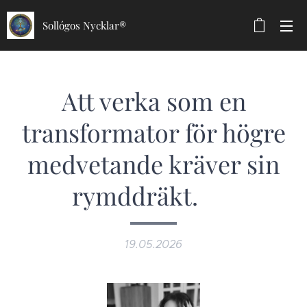
Sollógos Nycklar®
​Att verka som en
transformator för högre
medvetande kräver sin
rymddräkt. 🪐
19.05.2026