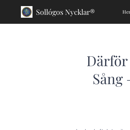
Sollógos Nycklar®
He
Därför
Sång 