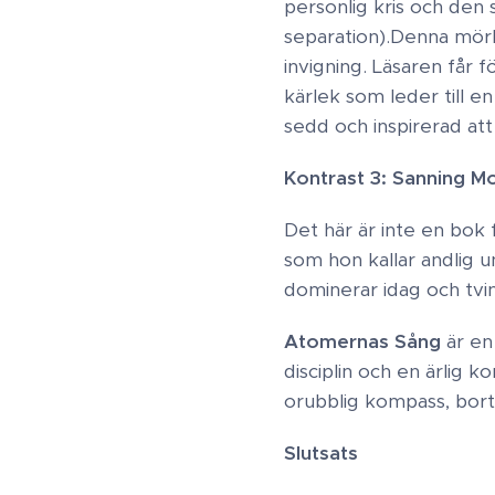
personlig kris och den 
separation). ​Denna mör
invigning. Läsaren får f
kärlek som leder till 
sedd och inspirerad att 
Kontrast 3: Sanning Mo
Det här är inte en bok
som hon kallar andlig un
dominerar idag och tvin
Atomernas Sång
är en
disciplin och en ärlig 
orubblig kompass, borto
Slutsats ​