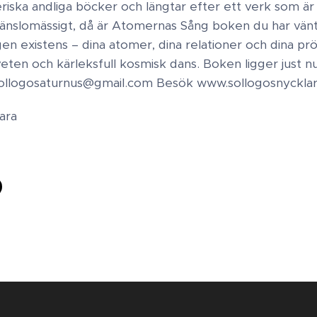
iska andliga böcker och längtar efter ett verk som är 
nslomässigt, då är Atomernas Sång boken du har vänta
en existens – dina atomer, dina relationer och dina pr
ten och kärleksfull kosmisk dans. ​ Boken ligger just n
 sollogosaturnus@gmail.com Besök www.sollogosnyckla
lara