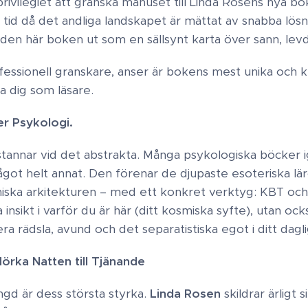
 privilegiet att granska manuset till Linda Rosens nya bo
n tid då det andliga landskapet är mättat av snabba lösn
r den här boken ut som en sällsynt karta över sann, levd 
fessionell granskare, anser är bokens mest unika och kr
dig som läsare. ​
r Psykologi ​.
tannar vid det abstrakta. Många psykologiska böcker ig
ot helt annat. Den förenar de djupaste esoteriska lä
iska arkitekturen – med ett konkret verktyg: KBT och 
insikt i varför du är här (ditt kosmiska syfte), utan oc
a rädsla, avund och det separatistiska egot i ditt dagliga 
örka Natten till Tjänande
gd är dess största styrka.
Linda Rosen
skildrar ärligt