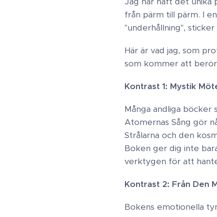
​Jag har haft det unika
från pärm till pärm. I e
"underhållning", sticke
Här är vad jag, som pro
som kommer att beröra 
Kontrast 1: Mystik Möte
Många andliga böcker s
Atomernas Sång gör någ
Strålarna och den kosm
Boken ger dig inte bara 
verktygen för att hanter
Kontrast 2: Från Den M
Bokens emotionella tyn