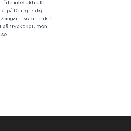
både intellektuellt
t på. ​Den ger dig
övningar – som en del
u på tryckeriet, men
r.se