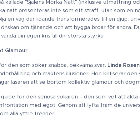
så kallade "Själens Mörka Natt" (inklusive utmattning 
ka natt presenteras inte som ett straff, utan som en n
ölja en väg där lidande transformerades till en djup, uni
en önskan om tjänande och att bygga broar för andra. 
vända din egen kris till din största styrka.
t Glamour ​
 för den som söker snabba, bekväma svar.
Linda Rose
derhållning och maktens illusioner. Hon kritiserar den y
gar läsaren att se bortom kollektiv glamour och dogmer
 guide för den seriösa sökaren – den som vet att äkta
konfrontation med egot. Genom att lyfta fram de univers
m alla yttre trender. ​