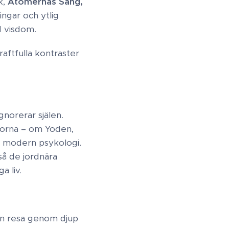
k,
Atomernas Sång,
ingar och ytlig
visdom. ​
aftfulla kontraster
norerar själen.
rorna – om Yoden,
modern psykologi. ​
kså de jordnära
liv. ​
 sin resa genom djup