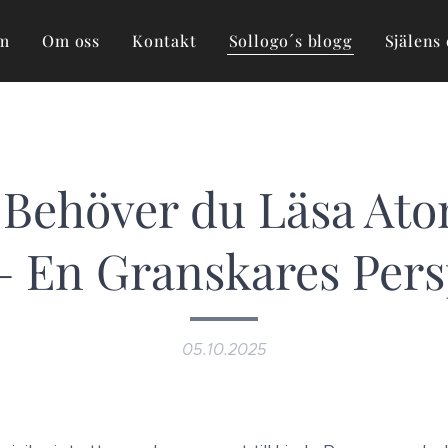
m
Om oss
Kontakt
Sollogo´s blogg
Själens 
 Behöver du Läsa At
– En Granskares Pers
05.10.2025