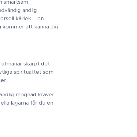
och smärtsam
ödvändig andlig
versell kärlek – en
Du kommer att känna dig
n
utmanar skarpt det
tliga spiritualitet som
. ​
 andlig mognad kräver
ella lagarna får du en