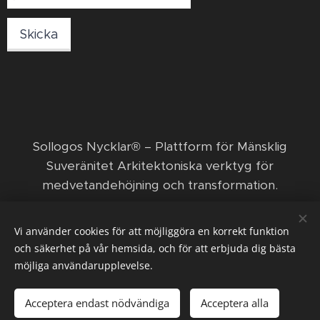
Skicka
​Sollogos Nycklar® – Plattform för Mänsklig
Suveränitet Arkitektoniska verktyg för
medvetandehöjning och transformation. ​
© 2026 Sollogos Nycklar ägs och förvaltas av den
Vi använder cookies för att möjliggöra en korrekt funktion
ekonomiska föreningen Nya positiva framsteg med
och säkerhet på vår hemsida, och för att erbjuda dig bästa
Orka och Funka.
möjliga användarupplevelse.
Acceptera endast nödvändiga
Acceptera alla
Cookies