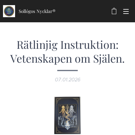
Sollógos Nycklar®
Rätlinjig Instruktion:
Vetenskapen om Själen​.
07.01.2026