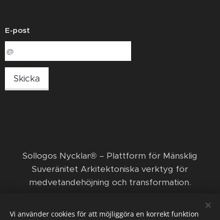
E-post
Skicka
​Sollogos Nycklar® – Plattform för Mänsklig
Suveränitet Arkitektoniska verktyg för
medvetandehöjning och transformation. ​
© 2026 Sollogos Nycklar ägs och förvaltas av den
Vi använder cookies för att möjliggöra en korrekt funktion
ekonomiska föreningen Nya positiva framsteg med