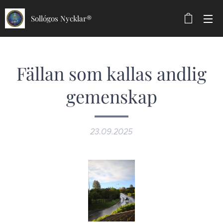
Sollógos Nycklar®
Fällan som kallas andlig
gemenskap
23.09.2025