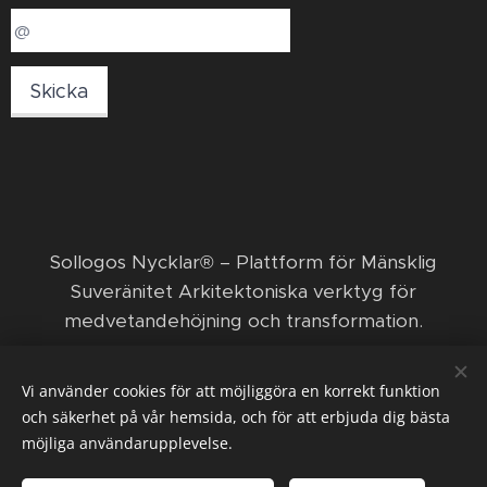
Skicka
​Sollogos Nycklar® – Plattform för Mänsklig
Suveränitet Arkitektoniska verktyg för
medvetandehöjning och transformation. ​
© 2026 Sollogos Nycklar ägs och förvaltas av den
Vi använder cookies för att möjliggöra en korrekt funktion
ekonomiska föreningen Nya positiva framsteg med
och säkerhet på vår hemsida, och för att erbjuda dig bästa
Orka och Funka.
möjliga användarupplevelse.