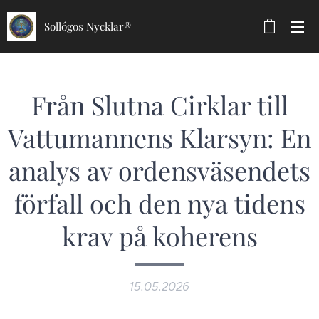
Sollógos Nycklar®
Från Slutna Cirklar till
Vattumannens Klarsyn: En
analys av ordensväsendets
förfall och den nya tidens
krav på koherens
15.05.2026