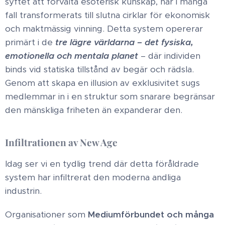
syftet att förvalta esoterisk kunskap, har i många
fall transformerats till slutna cirklar för ekonomisk
och maktmässig vinning. Detta system opererar
primärt i de
tre lägre världarna
– det fysiska,
emotionella och mentala planet
– där individen
binds vid statiska tillstånd av begär och rädsla.
Genom att skapa en illusion av exklusivitet sugs
medlemmar in i en struktur som snarare begränsar
den mänskliga friheten än expanderar den. ​
Infiltrationen av New
Age
Idag ser vi en tydlig trend där detta föråldrade
system har infiltrerat den moderna andliga
industrin.
Organisationer som
Mediumförbundet och många