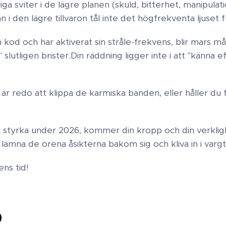
a sviter i de lägre planen (skuld, bitterhet, manipulati
i den lägre tillvaron tål inte det högfrekventa ljuset fr
 kod och har aktiverat sin stråle-frekvens, blir mars 
lutligen brister.​Din räddning ligger inte i att "känna ef
r redo att klippa de karmiska banden, eller håller du 
i styrka under 2026, kommer din kropp och din verkligh
 lämna de orena åsikterna bakom sig och kliva in i varg
ns tid!