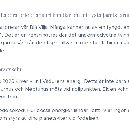
 i Laboratoriet: Januari handlar om att tysta jagets lar
librerar vår Blå Vilja. Många känner nu av en tyngd, en
. Det är en rensningsfas där det undermedvetna tvinga
gamla sår från den lägre tillvaron (de rituella bindnin
e.​
arscykeln
2026 kliver vi in i Vädurens energi. Detta är inte bara 
aturnus och Neptunus möts vid nollpunkten. Elden vakn
ver fram.​
födelsekod! Hur dessa energier landar i ditt liv är ingen
 styrs av dina planetsviter vid födelsen.​