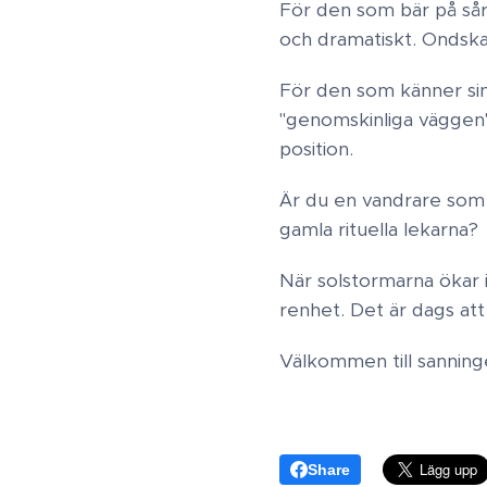
För den som bär på sårig
och dramatiskt. Ondskan 
För den som känner sin
"genomskinliga väggen" s
position.
Är du en vandrare som ä
gamla rituella lekarna?​
När solstormarna ökar 
renhet. Det är dags att
Välkommen till sanninge
Share