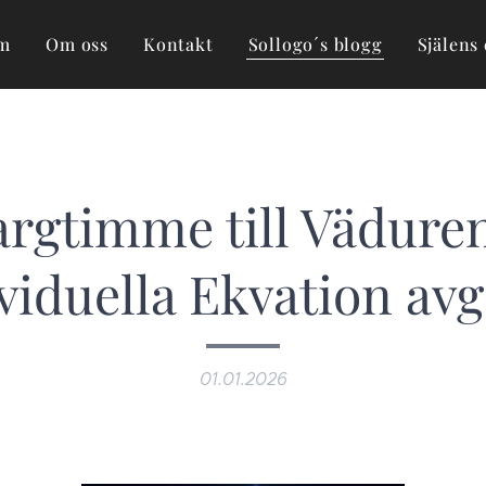
m
Om oss
Kontakt
Sollogo´s blogg
Själens 
argtimme till Väduren
viduella Ekvation av
01.01.2026