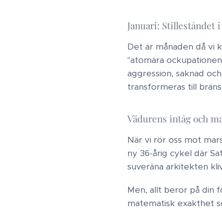
​Januari: Stilleståndet
Det är månaden då vi ka
"atomära ockupationen"
aggression, saknad och 
transformeras till bränsl
Vädurens intåg och m
När vi rör oss mot mars 
ny 36-årig cykel där S
suveräna arkitekten kli
Men, allt beror på din 
matematisk exakthet som