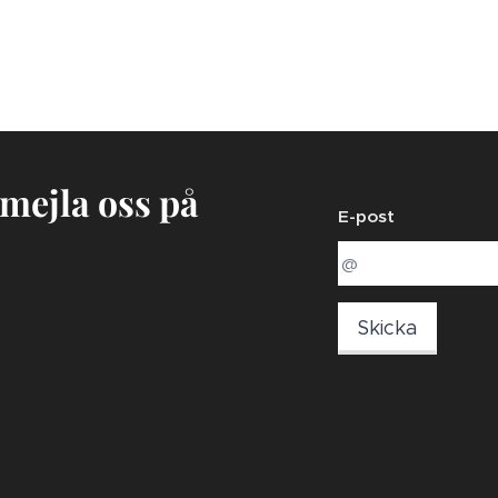
 mejla oss på
E-post
Skicka