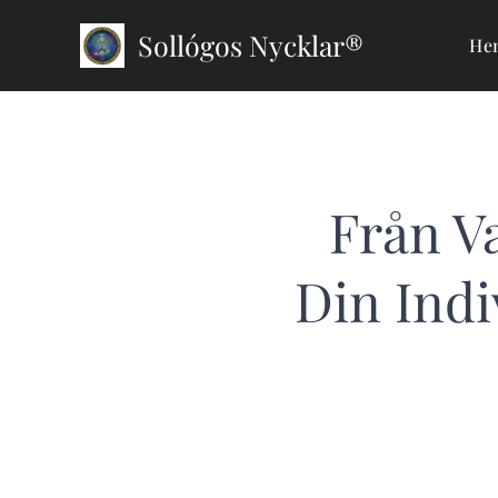
Sollógos Nycklar®
He
Från V
Din Indi