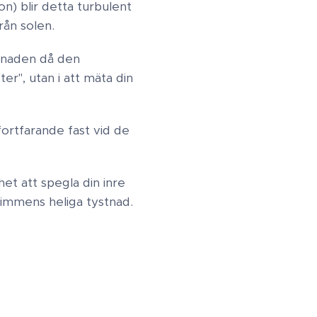
on) blir detta turbulent
ån solen.​
månaden då den
ter", utan i att mäta din
fortfarande fast vid de
et att spegla din inre
timmens heliga tystnad.​