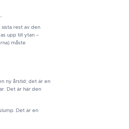
m.
 sista rest av den
s upp till ytan –
garna) måste
en ny årstid; det är en
ar. Det är här den
 slump. Det är en