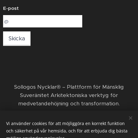
E-post
Skicka
​Sollogos Nycklar® – Plattform för Mänsklig
Suveränitet Arkitektoniska verktyg för
medvetandehöjning och transformation. ​
© 2026 Sollogos Nycklar ägs och förvaltas av den
Vi använder cookies för att möjliggöra en korrekt funktion
ekonomiska föreningen Nya positiva framsteg med
och säkerhet på vår hemsida, och för att erbjuda dig bästa
Orka och Funka.