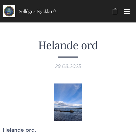
Sollógos Nycklar®
Helande ord
29.08.2025
Helande ord.