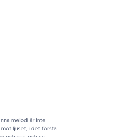
enna melodi är inte
mot ljuset, i det första
m och gas, och nu