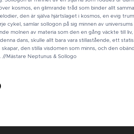
 över kosmos, en glimrande tråd som binder allt samma
elodier, den är själva hjärtslaget i kosmos, en evig tru
 varje cykel, samlar sollogon på sig minnen av universu
de molnen av materia som den en gång väckte till liv, 
nna dans, skulle allt bara vara stillastående, ett statis
skapar, den stilla visdomen som minns, och den obändi
g. //Mästare Neptunus & Sollogo