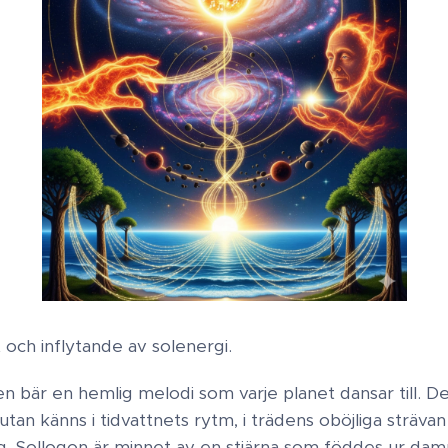
 och inflytande av solenergi.
en bär en hemlig melodi som varje planet dansar till. D
an känns i tidvattnets rytm, i trädens oböjliga strävan 
. Sollogon är minnet av en stjärna som föddes ur dam