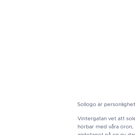
Sollogo är personlighet
Vintergatan vet att sol
hörbar med våra öron, ut
andetaget på en ny dag