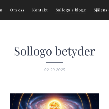
m
Om oss
Kontakt
Sollogo´s blogg
Själens 
Sollogo betyder
02.09.2025