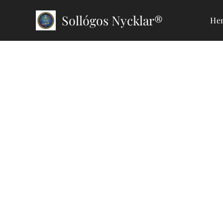
Sollógos Nycklar®
He