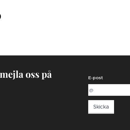
 mejla oss på
E-post
Skicka