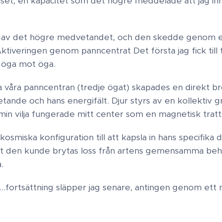
juset, en kapacitet som det högre meddelade att jag in
 av det högre medvetandet, och den skedde genom e
Aktiveringen genom panncentrat Det första jag fick till t
 öga mot öga.
åra panncentran (tredje ögat) skapades en direkt br
etande och hans energifält. Djur styrs av en kollekt
min vilja fungerade mitt center som en magnetisk tratt
smiska konfiguration till att kapsla in hans specifika d
tt den kunde brytas loss från artens gemensamma behå
.
....fortsättning släpper jag senare, antingen genom et