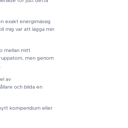
nehade för just detta
n exakt energimässig
ill mig var att lägga min
o mellan mitt
iv gruppatom, men genom
.
el av
llare och bilda en
t nytt kompendium eller