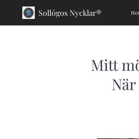
Sollógos Nycklar®
He
Mitt m
När 