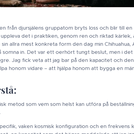
en från djursjälens gruppatom bryts loss och blir till e
t uppleva det i praktiken, genom ren och riktad kärlek, 
i sin allra mest konkreta form den dag min Chihuahua, 
 somna in. Det var ett oerhört tungt beslut, men i det 
gre. Jag fick veta att jag bar på den kapacitet och den
älpa honom vidare – att hjälpa honom att bygga en män
rstå:
isk metod som vem som helst kan utföra på beställning
.
ecifik, vaken kosmisk konfiguration och en frekvens k