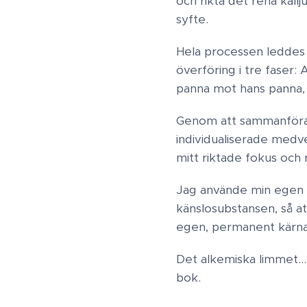
och rikta det rena käll
syfte.
Hela processen leddes
överföring i tre faser: 
panna mot hans panna,
Genom att sammanföra v
individualiserade medv
mitt riktade fokus och 
Jag använde min egen ko
känslosubstansen, så a
egen, permanent kärna
Det alkemiska limmet..
bok.