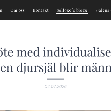
m
Om oss
Kontakt
Sollogo´s blogg
Själens 
öte med individualise
en djursjäl blir män
04.07.2026