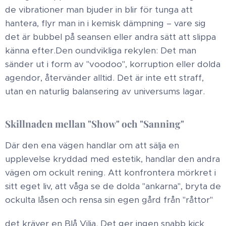
de vibrationer man bjuder in blir för tunga att
hantera, flyr man in i kemisk dämpning – vare sig
det är bubbel på seansen eller andra sätt att slippa
känna efter. ​Den oundvikliga rekylen: Det man
sänder ut i form av "voodoo", korruption eller dolda
agendor, återvänder alltid. Det är inte ett straff,
utan en naturlig balansering av universums lagar. ​
Skillnaden mellan "Show" och "Sanning" ​
Där den ena vägen handlar om att sälja en
upplevelse kryddad med estetik, handlar den andra
vägen om ockult rening. Att konfrontera mörkret i
sitt eget liv, att våga se de dolda "ankarna", bryta de
ockulta låsen och rensa sin egen gård från "råttor"
det kräver en Blå Vilja. Det ger ingen snabb kick