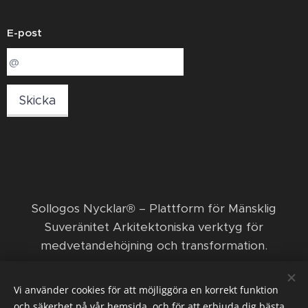
E-post
Skicka
​Sollogos Nycklar® – Plattform för Mänsklig
Suveränitet Arkitektoniska verktyg för
medvetandehöjning och transformation. ​
© 2026 Sollogos Nycklar ägs och förvaltas av den
Vi använder cookies för att möjliggöra en korrekt funktion
ekonomiska föreningen Nya positiva framsteg med
och säkerhet på vår hemsida, och för att erbjuda dig bästa