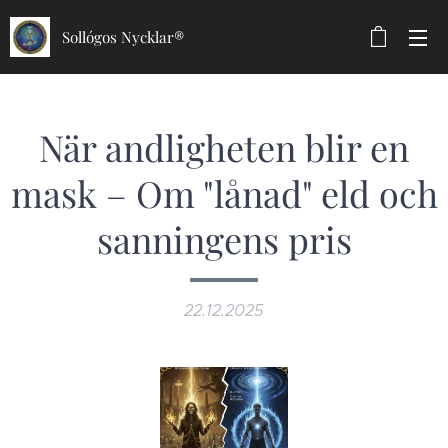
Sollógos Nycklar®
När andligheten blir en
mask – Om "lånad" eld och
sanningens pris
22.12.2025