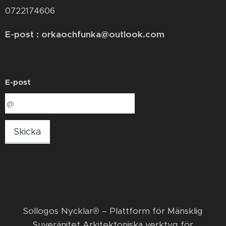
0722174606
E-post : orkaochfunka@outlook.com
E-post
Skicka
​Sollogos Nycklar® – Plattform för Mänsklig
Suveränitet Arkitektoniska verktyg för