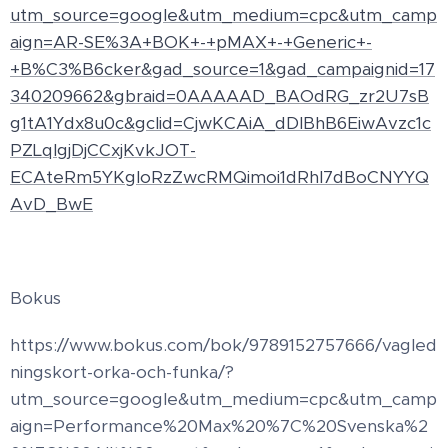
utm_source=google&utm_medium=cpc&utm_camp
aign=AR-SE%3A+BOK+-+pMAX+-+Generic+-
+B%C3%B6cker&gad_source=1&gad_campaignid=17
340209662&gbraid=0AAAAAD_BAOdRG_zr2U7sB
g1tA1Ydx8u0c&gclid=CjwKCAiA_dDIBhB6EiwAvzc1c
PZLqlgjDjCCxjKvkJOT-
ECAteRm5YKgloRzZwcRMQimoi1dRhl7dBoCNYYQ
AvD_BwE
Bokus
https://www.bokus.com/bok/9789152757666/vagled
ningskort-orka-och-funka/?
utm_source=google&utm_medium=cpc&utm_camp
aign=Performance%20Max%20%7C%20Svenska%2