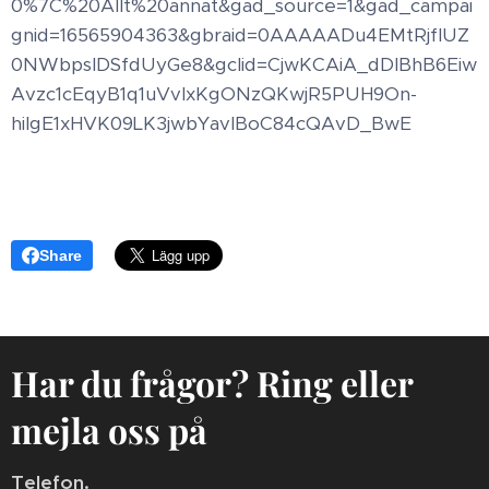
0%7C%20Allt%20annat&gad_source=1&gad_campai
gnid=16565904363&gbraid=0AAAAADu4EMtRjfIUZ
0NWbpslDSfdUyGe8&gclid=CjwKCAiA_dDIBhB6Eiw
Avzc1cEqyB1q1uVvIxKgONzQKwjR5PUH9On-
hilgE1xHVK09LK3jwbYavlBoC84cQAvD_BwE
Share
Har du frågor? Ring eller
mejla oss på
Telefon.