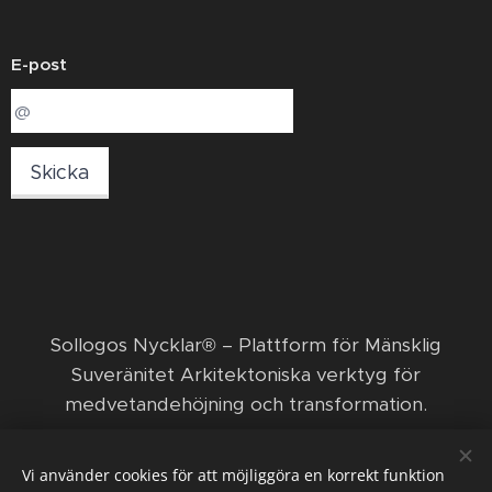
E-post
Skicka
​Sollogos Nycklar® – Plattform för Mänsklig
Suveränitet Arkitektoniska verktyg för
medvetandehöjning och transformation. ​
© 2026 Sollogos Nycklar ägs och förvaltas av den
Vi använder cookies för att möjliggöra en korrekt funktion
ekonomiska föreningen Nya positiva framsteg med