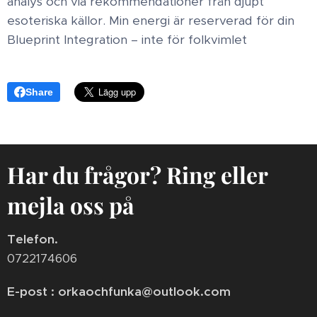
analys och via rekommendationer från djupt
esoteriska källor. Min energi är reserverad för din
Blueprint Integration – inte för folkvimlet
Share
Har du frågor? Ring eller
mejla oss på
Telefon.
0722174606
E-post : orkaochfunka@outlook.com