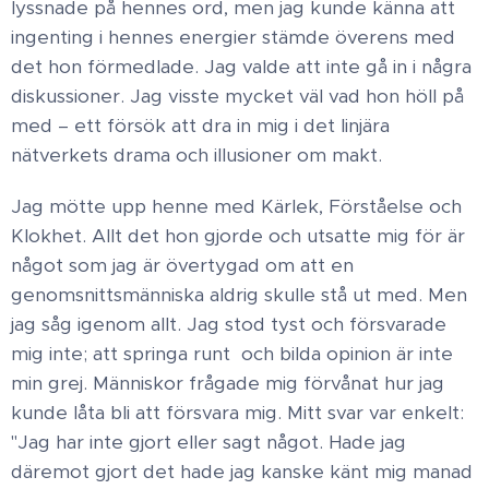
lyssnade på hennes ord, men jag kunde känna att
ingenting i hennes energier stämde överens med
det hon förmedlade. Jag valde att inte gå in i några
diskussioner. Jag visste mycket väl vad hon höll på
med – ett försök att dra in mig i det linjära
nätverkets drama och illusioner om makt.​
Jag mötte upp henne med Kärlek, Förståelse och
Klokhet.​ Allt det hon gjorde och utsatte mig för är
något som jag är övertygad om att en
genomsnittsmänniska aldrig skulle stå ut med. Men
jag såg igenom allt. Jag stod tyst och försvarade
mig inte; att springa runt och bilda opinion är inte
min grej. Människor frågade mig förvånat hur jag
kunde låta bli att försvara mig. Mitt svar var enkelt:
"Jag har inte gjort eller sagt något. Hade jag
däremot gjort det hade jag kanske känt mig manad