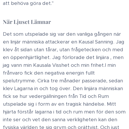
att behöva göra det."​
När Ljuset Lämnar​
Det som utspelade sig var den vanliga gången när
en linjär människa attackerar en Kausal Sanning. Jag
klev åt sidan utan tårar, utan frågetecken och med
en öppenhjärtlighet. Jag förlorade det linjära , men
jag vann min Kausala Visshet och min frihet.​I min
frånvaro fick den negativa energin fullt
spelutrymme. Cirka tre månader passerade, sedan
klev Lagarna in och tog över. Den linjära människan
fick se hur vedergällningen från Tid och Rum
utspelade sig i form av en tragisk händelse. Mitt
hjärta förstår lagarna i tid och rum men för den som
inte ser och vet den sanna verkligheten kan den
fysiska världen te sig grym och orättvist. Och just