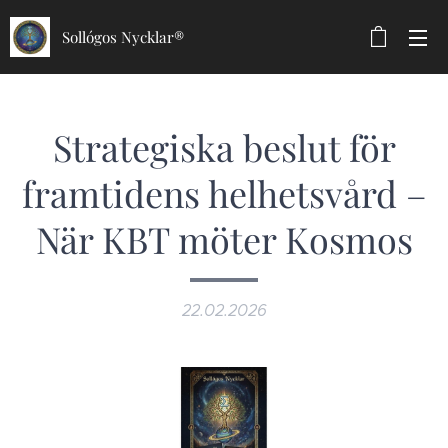
Sollógos Nycklar®
Strategiska beslut för
framtidens helhetsvård –
När KBT möter Kosmos
22.02.2026