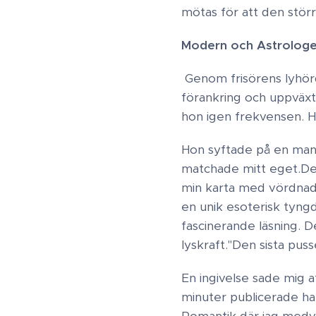
mötas för att den stör
Modern och Astrologen
Genom frisörens lyhör
förankring och uppväxt 
hon igen frekvensen. H
Hon syftade på en man
matchade mitt eget.​De
min karta med vördnad.
en unik esoterisk tyngd
fascinerande läsning. 
lyskraft."​Den sista pu
En ingivelse sade mig 
minuter publicerade han
Romantik där jag medver