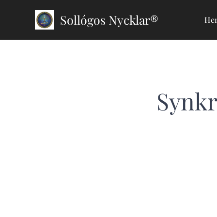
Sollógos Nycklar®
He
Synkr