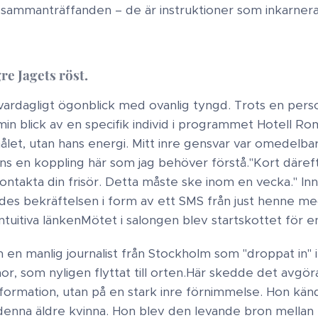
 sammanträffanden – de är instruktioner som inkarnera
e Jagets röst​.
t vardagligt ögonblick med ovanlig tyngd. Trots en person
in blick av en specifik individ i programmet Hotell Rom
let, utan hans energi. Mitt inre gensvar var omedelbart
nns en koppling här som jag behöver förstå."​Kort däre
ontakta din frisör. Detta måste ske inom en vecka." Inn
des bekräftelsen i form av ett SMS från just henne med
ntuitiva länken​Mötet i salongen blev startskottet för e
 en manlig journalist från Stockholm som "droppat in" i
or, som nyligen flyttat till orten.​Här skedde det avgör
nformation, utan på en stark inre förnimmelse. Hon kä
nna äldre kvinna. Hon blev den levande bron mellan 