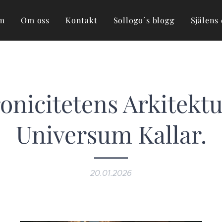
m
Om oss
Kontakt
Sollogo´s blogg
Själens 
onicitetens Arkitektu
Universum Kallar.
20.01.2026