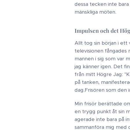
dessa tecken inte bara
mänskliga möten.​
Impulsen och det Högr
Allt tog sin början i et
televisionen fångades m
mannen i sig som var må
jag känner igen. Det fi
från mitt Högre Jag: "K
på tanken, manifestera
dag.​Frisören som den i
Min frisör berättade om
en trygg punkt åt sin m
agerade inte bara på i
sammanföra mig med de