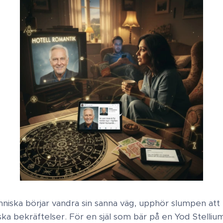
niska börjar vandra sin sanna väg, upphör slumpen att 
ska bekräftelser. För en själ som bär på en Yod Stelliu