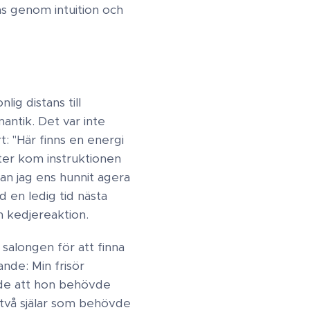
s genom intuition och
lig distans till
antik. Det var inte
: "Här finns en energi
fter kom instruktionen
an jag ens hunnit agera
 en ledig tid nästa
n kedjereaktion.
 salongen för att finna
ande: Min frisör
nde att hon behövde
två själar som behövde