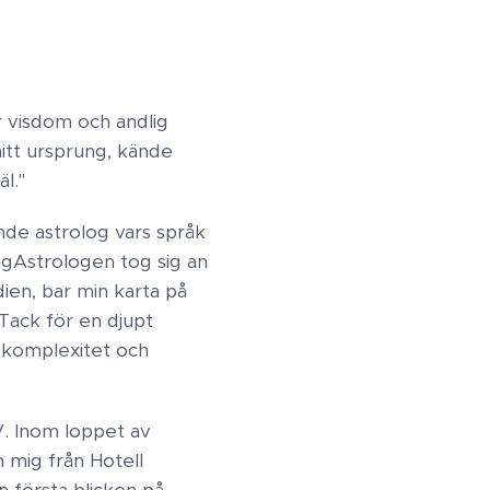
 visdom och andlig
mitt ursprung, kände
äl."
de astrolog vars språk
g​Astrologen tog sig an
ien, bar min karta på
Tack för en djupt
 komplexitet och
V. Inom loppet av
n mig från Hotell
n första blicken på