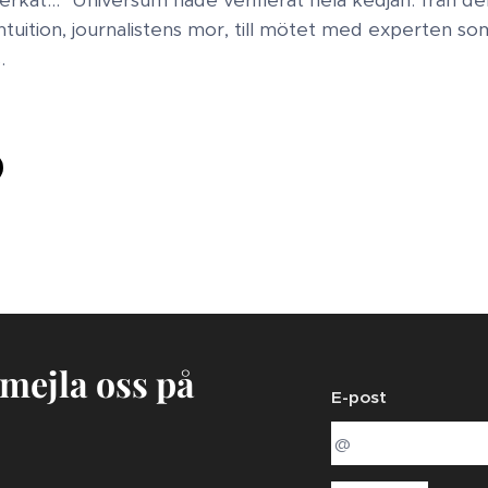
intuition, journalistens mor, till mötet med experten 
.
 mejla oss på
E-post