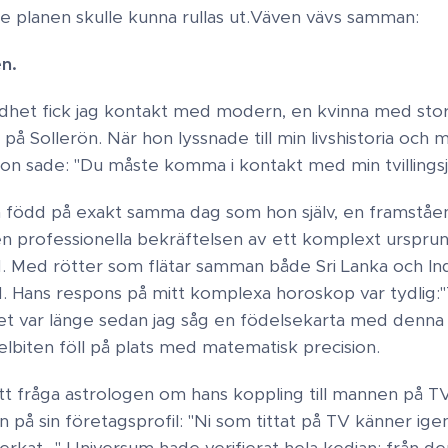
re planen skulle kunna rullas ut.​Väven vävs samman:
​.
dhet fick jag kontakt med modern, en kvinna med stor
på Sollerön. När hon lyssnade till min livshistoria och 
on sade: "Du måste komma i kontakt med min tvillingsj
 född på exakt samma dag som hon själv, en framståen
n professionella bekräftelsen av ett komplext ursprun
 Med rötter som flätar samman både Sri Lanka och Ind
. Hans respons på mitt komplexa horoskop var tydlig:​"
Det var länge sedan jag såg en födelsekarta med denna
sselbiten föll på plats med matematisk precision.
att fråga astrologen om hans koppling till mannen på T
 på sin företagsprofil: "Ni som tittat på TV känner ige
kat..." Universum hade verifierat hela kedjan: från de