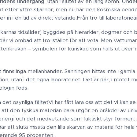
världens undergång, utan i slutet av en lång sömn. Under
t efter yttre stjärnor, men nu har den kosmiska pende
r in i en tid av direkt vetande. ​Från tro till laboratoriear
skarnas tidsålder) byggdes på hierarkier, dogmer och 
d där vi ombad att tro istället för att veta. Men Vattum
vattenkrukan – symbolen för kunskap som hälls ut över 
finns inga mellanhänder. Sanningen hittas inte i gamla
on, utan i det egna laboratoriet. Det är där, i mötet me
login föds. ​
det osynliga fältet ​Vi har fått lära oss att det vi kan se
r att den fysiska materian bara utgör en bråkdel av un
 energi och det medvetande som faktiskt styr formen. ​ 
r att sluta missta den lilla skärvan av materia för hela
sterande 95 procenten.