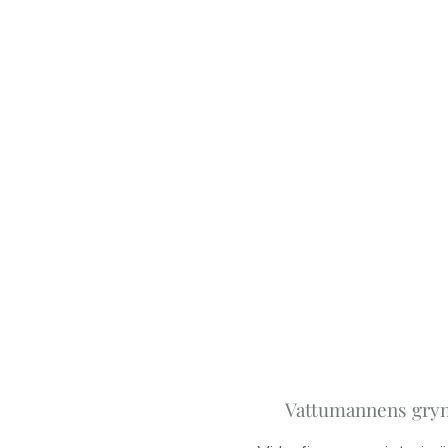
​♒︎ Vattumannens gryn