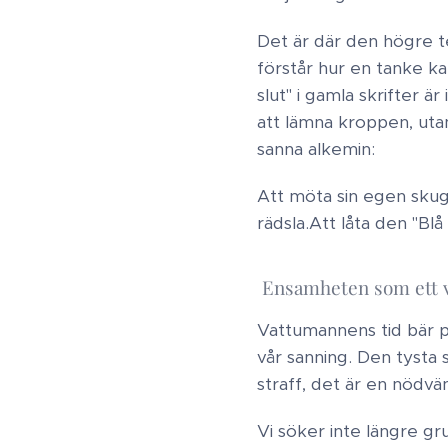
Det är där den högre te
förstår hur en tanke ka
slut" i gamla skrifter 
att lämna kroppen, uta
sanna alkemin: ​
Att möta sin egen skugg
rädsla. ​Att låta den "Blå
​Ensamheten som ett val
Vattumannens tid bär p
vår sanning. Den tysta 
straff, det är en nödvän
Vi söker inte längre g