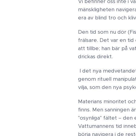
Vi befinner oss inte i 
mänskligheten navigera
era av blind tro och klive
Den tid som nu dör (Fi
frälsare. Det var en ti
att tillbe; han bär på 
drickas direkt.
​I det nya medvetandet 
genom rituell manipulati
vilja, som den nya psyko
Materians minoritet och 
finns. Men sanningen ä
"osynliga" fältet – den
Vattumannens tid innebä
börja navigera i de re