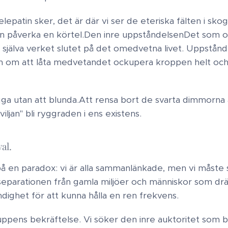
lepatin sker, det är där vi ser de eteriska fälten i skog
n påverka en körtel. ​Den inre uppståndelsen ​Det som of
är i själva verket slutet på det omedvetna livet. Uppstån
n om att låta medvetandet ockupera kroppen helt och h
a utan att blunda. ​Att rensa bort de svarta dimmorna 
 viljan" bli ryggraden i ens existens.
 ​.
å en paradox: vi är alla sammanlänkade, men vi måste 
separationen från gamla miljöer och människor som drän
dighet för att kunna hålla en ren frekvens. ​
ruppens bekräftelse. Vi söker den inre auktoritet s