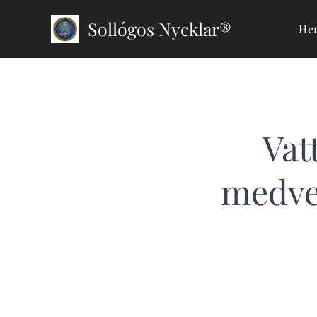
Sollógos Nycklar®
He
Vat
medve