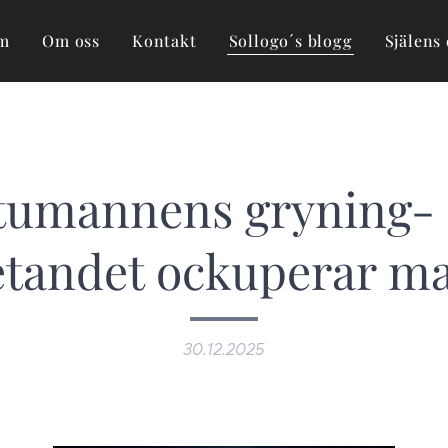
m
Om oss
Kontakt
Sollogo´s blogg
Själens 
tumannens gryning-
tandet ockuperar ma
30.12.2025