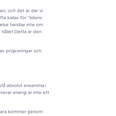
en, och det är där vi
ta kallas för "tidens
delse handlar inte om
ållet. ​Detta är den
av projiceringar och
stå absolut ensamma i
erar energi är inte ett
om bara kommer genom