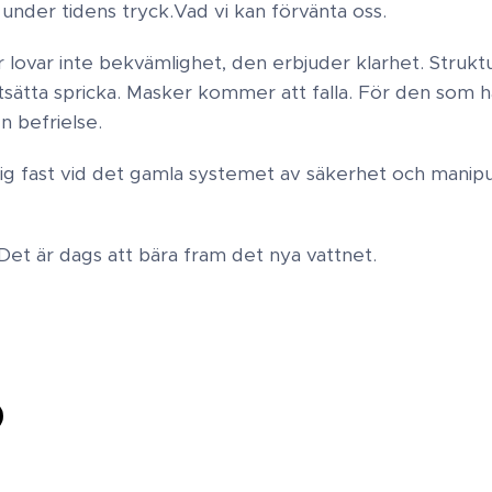
t under tidens tryck. ​Vad vi kan förvänta oss.
r lovar inte bekvämlighet, den erbjuder klarhet. Struk
ätta spricka. Masker kommer att falla. För den som har
n befrielse.
ig fast vid det gamla systemet av säkerhet och manip
. Det är dags att bära fram det nya vattnet.