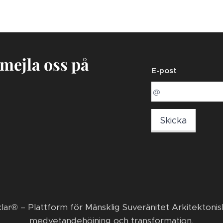
 mejla oss på
E-post
Skicka
klar® – Plattform för Mänsklig Suveränitet Arkitektonis
medvetandehöjning och transformation. ​