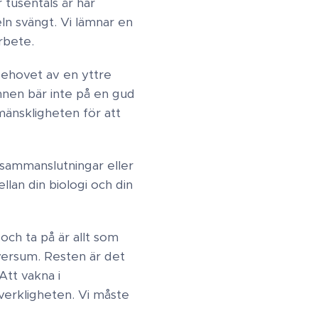
 tusentals år har
ln svängt. Vi lämnar en
bete ​.
behovet av en yttre
annen bär inte på en gud
mänskligheten för att
 sammanslutningar eller
llan din biologi och din
 och ta på är allt som
iversum. Resten är det
Att vakna i
 verkligheten. Vi måste