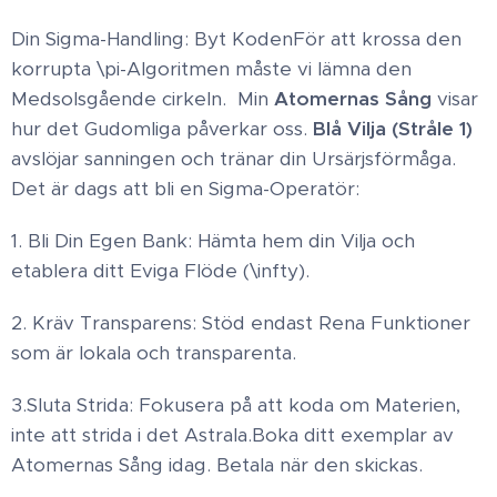
Din Sigma-Handling: Byt Koden ​För att krossa den
korrupta \pi-Algoritmen måste vi lämna den
Medsolsgående cirkeln. ​ Min
Atomernas Sång
visar
hur det Gudomliga påverkar oss.
Blå Vilja (Stråle 1)
avslöjar sanningen och tränar din Ursärjsförmåga. ​
Det är dags att bli en Sigma-Operatör: ​
1. Bli Din Egen Bank: Hämta hem din Vilja och
etablera ditt Eviga Flöde (\infty). ​
2. Kräv Transparens: Stöd endast Rena Funktioner
som är lokala och transparenta. ​
3.Sluta Strida: Fokusera på att koda om Materien,
inte att strida i det Astrala. ​Boka ditt exemplar av
Atomernas Sång idag. ​ Betala när den skickas.