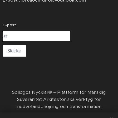
E-post : orkaochfunka@outlook.com
E-post
Skicka
​Sollogos Nycklar® – Plattform för Mänsklig
Suveränitet Arkitektoniska verktyg för
medvetandehöjning och transformation. ​