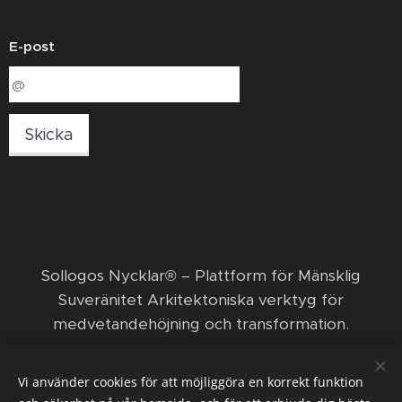
E-post
Skicka
​Sollogos Nycklar® – Plattform för Mänsklig
Suveränitet Arkitektoniska verktyg för
medvetandehöjning och transformation. ​
© 2026 Sollogos Nycklar ägs och förvaltas av den
Vi använder cookies för att möjliggöra en korrekt funktion
ekonomiska föreningen Nya positiva framsteg med