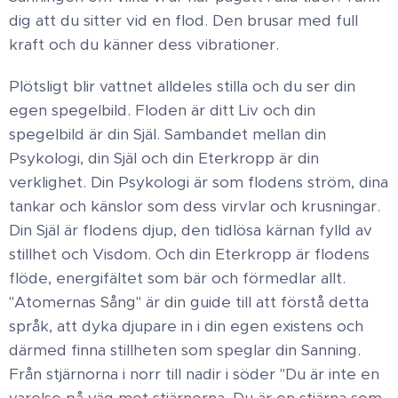
dig att du sitter vid en flod. Den brusar med full
kraft och du känner dess vibrationer.
Plötsligt blir vattnet alldeles stilla och du ser din
egen spegelbild. Floden är ditt Liv och din
spegelbild är din Själ. Sambandet mellan din
Psykologi, din Själ och din Eterkropp är din
verklighet. Din Psykologi är som flodens ström, dina
tankar och känslor som dess virvlar och krusningar.
Din Själ är flodens djup, den tidlösa kärnan fylld av
stillhet och Visdom. Och din Eterkropp är flodens
flöde, energifältet som bär och förmedlar allt.
"Atomernas Sång" är din guide till att förstå detta
språk, att dyka djupare in i din egen existens och
därmed finna stillheten som speglar din Sanning.
Från stjärnorna i norr till nadir i söder "Du är inte en
varelse på väg mot stjärnorna. Du är en stjärna som