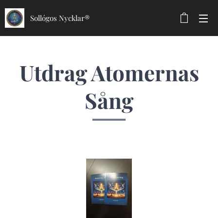
Sollógos Nycklar®
Utdrag Atomernas
Sång