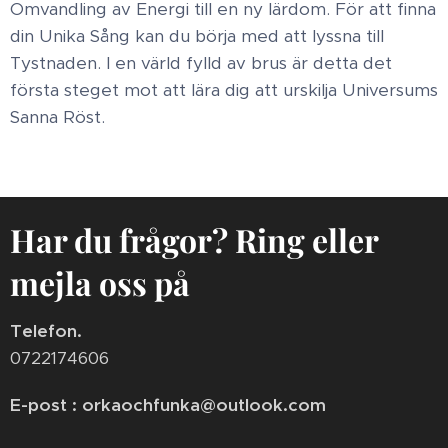
Omvandling av Energi till en ny lärdom. För att finna
din Unika Sång kan du börja med att lyssna till
Tystnaden. I en värld fylld av brus är detta det
första steget mot att lära dig att urskilja Universums
Sanna Röst.
Har du frågor? Ring eller
mejla oss på
Telefon.
0722174606
E-post : orkaochfunka@outlook.com